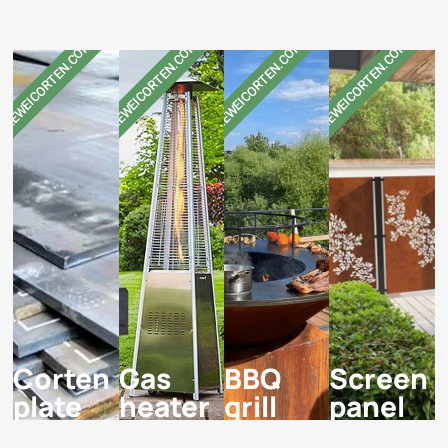
KEWEICORTEN.COM
KEWEICORTEN.COM
KEWEICORTEN.COM
KEWEICORTEN.COM
Corten
Gas
BBQ
Screen
plate
heater
grill
panel