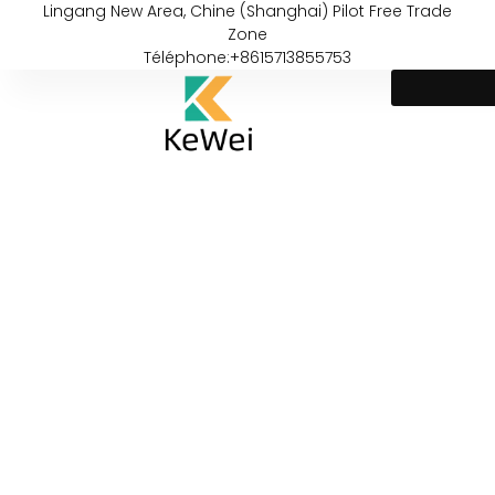
Lingang New Area, Chine (Shanghai) Pilot Free Trade
Zone
Téléphone:+8615713855753
Your Trusted Corten Steel
Manufacturer for Outdoor
Living