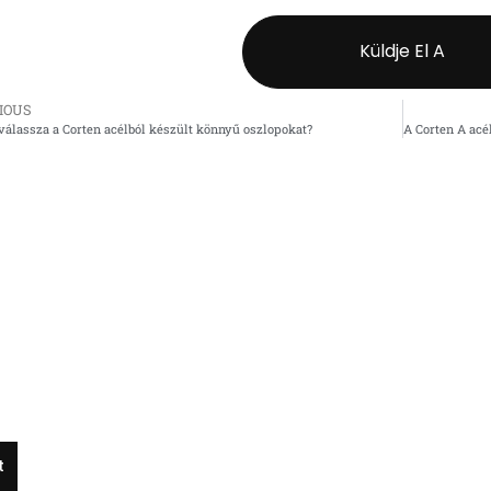
Küldje El A
IOUS
válassza a Corten acélból készült könnyű oszlopokat?
t