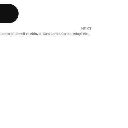
NEXT
A Corten A acéllemez jellemzői és előnyei: Cten Corten Corten: Átfogó elemzés