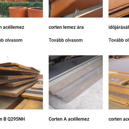
n acéllemez
corten lemez ára
időjárásá
bb olvasom
Tovább olvasom
Tovább o
en B Q295NH
Corten A acéllemez
corten a