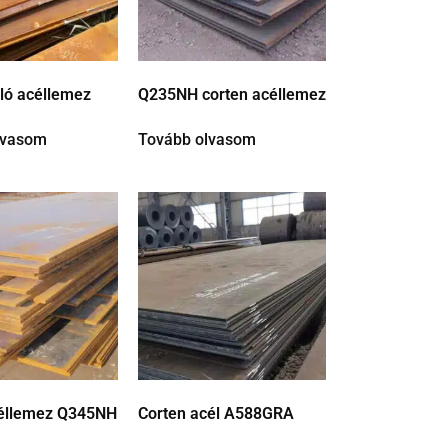
lló acéllemez
Q235NH corten acéllemez
lvasom
Tovább olvasom
céllemez Q345NH
Corten acél A588GRA