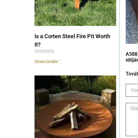
Is a Corten Steel Fire Pit Worth
It?
03/25/2026
A588
időjá
Olvass tovább "
Tová