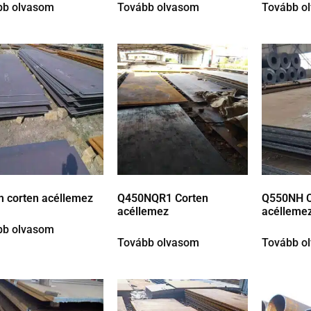
bb olvasom
Tovább olvasom
Tovább o
 corten acéllemez
Q450NQR1 Corten
Q550NH C
acéllemez
acélleme
bb olvasom
Tovább olvasom
Tovább o