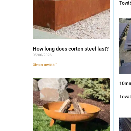
Tová
How long does corten steel last?
05/06/2026
Olvass tovább "
10mm
Tová