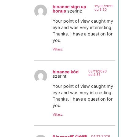
binance sign up
12/05/2025
du.3:30
bonus
szerint:
Your point of view caught my
eye and was very interesting.
Thanks. I have a question for
you.
Válasz
binance kód
03/11/2026
de.4:33
szerint:
Your point of view caught my
eye and was very interesting.
Thanks. I have a question for
you.
Válasz
Binance账户创建
04/12/2026