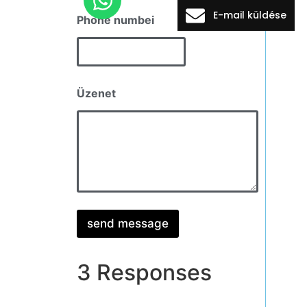
E-mail küldése
Phone numbei
E
Üzenet
m
a
i
l
n
u
m
b
e
i
send message
n
u
m
b
3 Responses
e
i