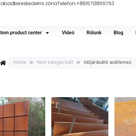
 szabadkereskedelmi zóna
Telefon:+8615713855753
tom product center
Videó
Rólunk
Blog
Home
Nem kategorizált
Időjárásálló acéllemez