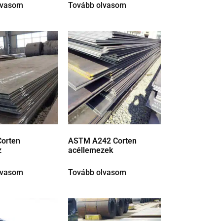
lvasom
Tovább olvasom
orten
ASTM A242 Corten
z
acéllemezek
lvasom
Tovább olvasom