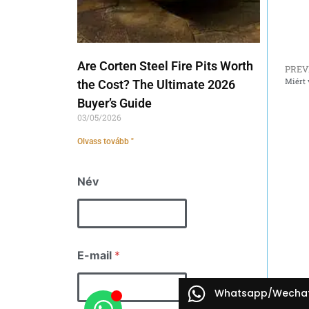
Are Corten Steel Fire Pits Worth
PREV
Miért 
the Cost? The Ultimate 2026
Buyer’s Guide
03/05/2026
Olvass tovább "
Név
E-mail
*
Whatsapp/Wecha