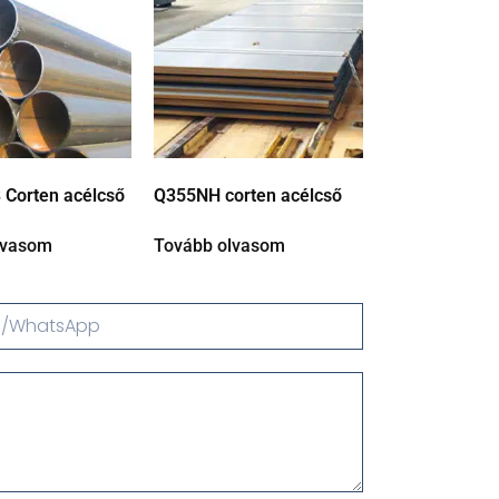
 Corten acélcső
Q355NH corten acélcső
lvasom
Tovább olvasom