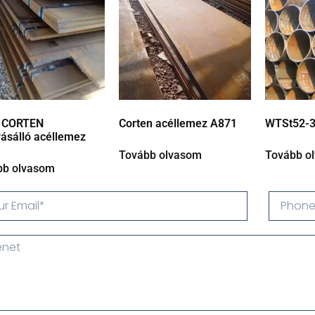
 CORTEN
Corten acéllemez A871
WTSt52-3
rásálló acéllemez
Tovább olvasom
Tovább o
bb olvasom