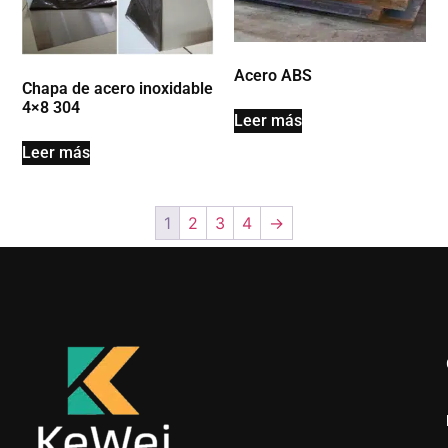
Acero ABS
Chapa de acero inoxidable
4×8 304
Leer más
Leer más
1
2
3
4
→