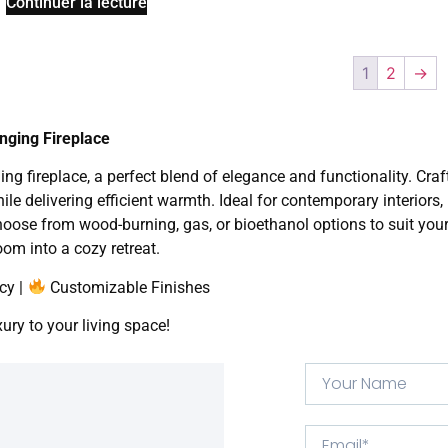
Continuer la lecture
1
2
→
nging Fireplace
fireplace, a perfect blend of elegance and functionality. Craf
ile delivering efficient warmth. Ideal for contemporary interiors
hoose from wood-burning, gas, or bioethanol options to suit yo
om into a cozy retreat.
cy |
Customizable Finishes
ury to your living space!