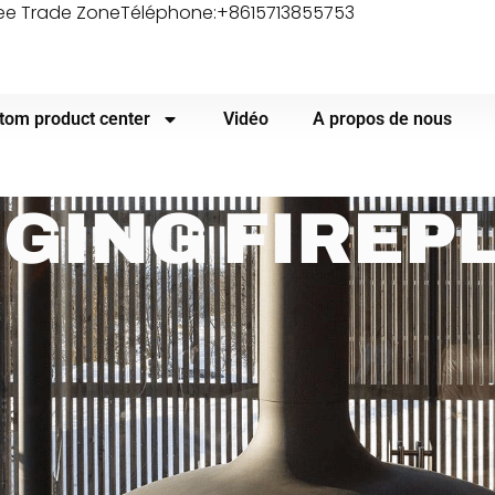
ree Trade Zone
Téléphone:+8615713855753
tom product center
Vidéo
A propos de nous
GING FIREP