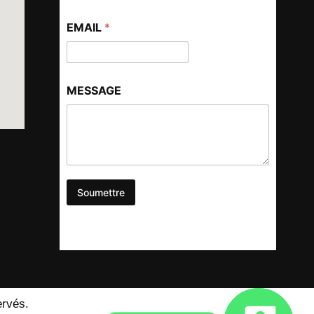
EMAIL
*
MESSAGE
Soumettre
ervés.