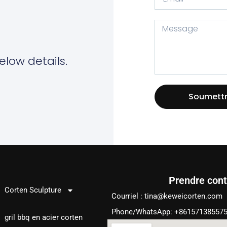
elow details.
Soumett
Prendre cont
Produits
Corten Sculpture
Courriel :
tina@keweicorten.com
Phone/WhatsApp: +86157138557
gril bbq en acier corten