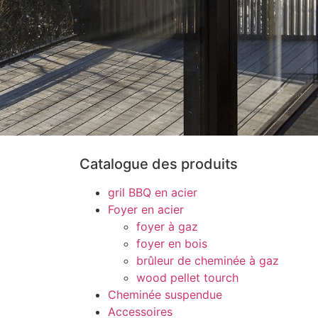
Catalogue des produits
gril BBQ en acier
Foyer en acier
foyer à gaz
foyer en bois
brûleur de cheminée à gaz
wood pellet tourch
Cheminée suspendue
Accessoires