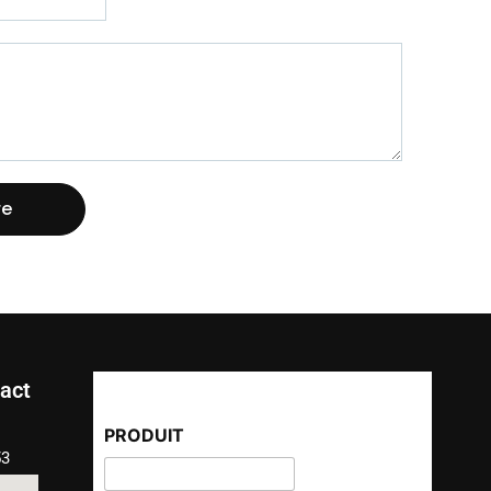
re
act
PRODUIT
53